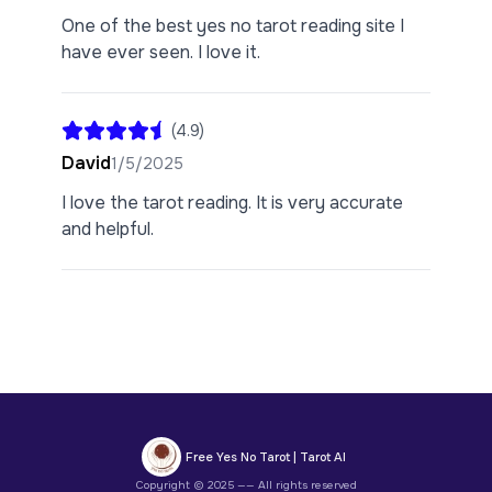
One of the best yes no tarot reading site I
have ever seen. I love it.
(
4.9
)
David
1/5/2025
I love the tarot reading. It is very accurate
and helpful.
Free Yes No Tarot | Tarot AI
Copyright © 2025 —— All rights reserved