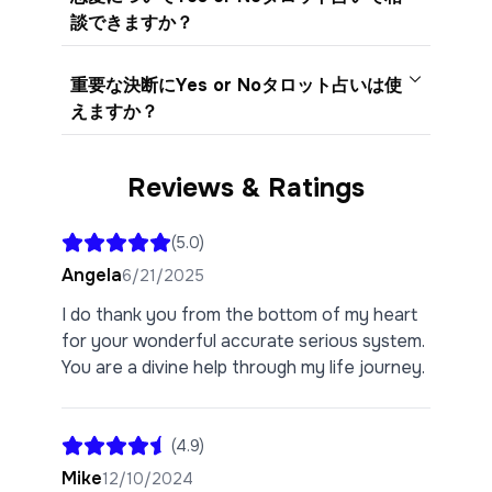
談できますか？
重要な決断にYes or Noタロット占いは使
えますか？
Reviews & Ratings
(
5.0
)
Angela
6/21/2025
I do thank you from the bottom of my heart
for your wonderful accurate serious system.
You are a divine help through my life journey.
(
4.9
)
Mike
12/10/2024